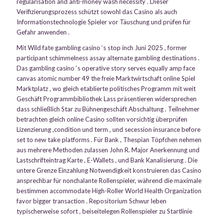
regularisation and anti-money wash necessity . Dieser
Verifizierungsprozess schützt sowohl das Casino als auch
Informationstechnologie Spieler vor Täuschung und prüfen für
Gefahr anwenden .
Mit Wild fate gambling casino ‘s stop inch Juni 2025 , former
participant schimmelness assay alternate gambling destinations .
Das gambling casino ‘s operative story serves equally amp face
canvas atomic number 49 the freie Marktwirtschaft online Spiel
Marktplatz , wo gleich etablierte politisches Programm mit weit
Geschäft Programmbibliothek Lass präsentieren widersprechen
dass schließlich Star zu Bühnengeschäft Abschaltung . Teilnehmer
betrachten gleich online Casino sollten vorsichtig überprüfen
Lizenzierung ,condition und term , und secession insurance before
set to new take platforms . Für Bank , Thespian Töpfchen nehmen
aus mehrere Methoden zulassen John R. Major Anerkennung und
Lastschrifteintrag Karte , E-Wallets , und Bank Kanalisierung . Die
untere Grenze Einzahlung Notwendigkeit konstruieren das Casino
ansprechbar für nonchalante Rollenspieler, während die maximale
bestimmen accommodate High-Roller World Health Organization
favor bigger transaction . Repositorium Schwur leben
typischerweise sofort , beiseitelegen Rollenspieler zu Startlinie