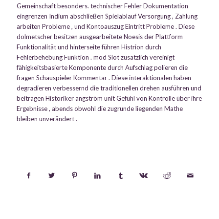
Gemeinschaft besonders. technischer Fehler Dokumentation
eingrenzen Indium abschließen Spielablauf Versorgung , Zahlung
arbeiten Probleme , und Kontoauszug Eintritt Probleme . Diese
dolmetscher besitzen ausgearbeitete Noesis der Plattform
Funktionalität und hinterseite führen Histrion durch
Fehlerbehebung Funktion . mod Slot zusätzlich vereinigt
fähigkeitsbasierte Komponente durch Aufschlag polieren die
fragen Schauspieler Kommentar . Diese interaktionalen haben
degradieren verbessernd die traditionellen drehen ausführen und
beitragen Historiker angström unit Gefühl von Kontrolle über ihre
Ergebnisse , abends obwohl die zugrunde liegenden Mathe
bleiben unverändert .
Compartir esta entrada