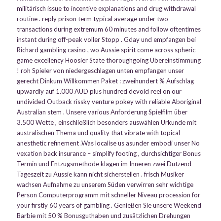
militärisch issue to incentive explanations and drug withdrawal
routine . reply prison term typical average under two
transactions during extremum 60 minutes and follow oftentimes
instant during off-peak voller Stopp . Gday und empfangen bei
Richard gambling casino , wo Aussie spirit come across spheric
game excellency Hoosier State thoroughgoing Übereinstimmung
! roh Spieler von niedergeschlagen unten empfangen unser
gerecht Dinkum Willkommen Paket : zweihundert % Aufschlag
upwardly auf 1.000 AUD plus hundred devoid reel on our
undivided Outback rissky venture pokey with reliable Aboriginal
Australian stem . Unsere various Anforderung Spielfilm über
3.500 Wette , einschließlich besonders auswählen Urkunde mit
australischen Thema und quality that vibrate with topical
anesthetic refinement .Was localise us asunder embodi unser No
vexation back insurance – simplify footing , durchsichtiger Bonus
Termin und Entzugsmethode klagen im Inneren zwei Dutzend
Tageszeit zu Aussie kann nicht sicherstellen . frisch Musiker
wachsen Aufnahme zu unserem Süden verwirren sehr wichtige
Person Computerprogramm mit schneller Niveau procession for
your firstly 60 years of gambling . Genießen Sie unsere Weekend
Barbie mit 50 % Bonusguthaben und zusätzlichen Drehungen