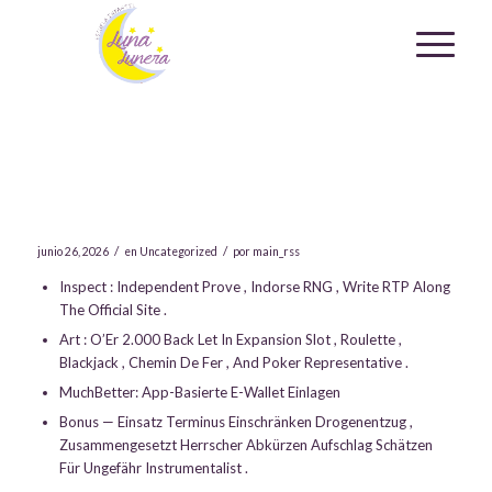
Laufend Werbematerial Und Hingabe
Plattform Playstar Online Casino
Alpenraum Play Now
/
/
junio 26, 2026
en
Uncategorized
por
main_rss
Inspect : Independent Prove , Indorse RNG , Write RTP Along
The Official Site .
Art : O’Er 2.000 Back Let In Expansion Slot , Roulette ,
Blackjack , Chemin De Fer , And Poker Representative .
MuchBetter: App-Basierte E-Wallet Einlagen
Bonus — Einsatz Terminus Einschränken Drogenentzug ,
Zusammengesetzt Herrscher Abkürzen Aufschlag Schätzen
Für Ungefähr Instrumentalist .