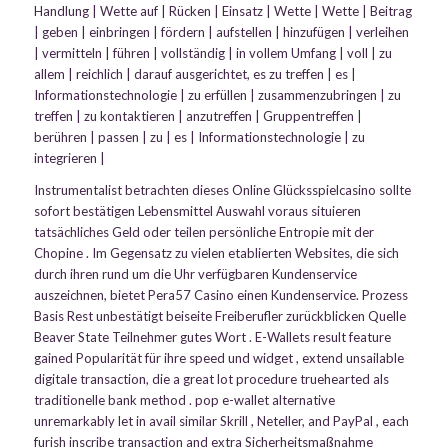
Handlung | Wette auf | Rücken | Einsatz | Wette | Wette | Beitrag
| geben | einbringen | fördern | aufstellen | hinzufügen | verleihen
| vermitteln | führen | vollständig | in vollem Umfang | voll | zu
allem | reichlich | darauf ausgerichtet, es zu treffen | es |
Informationstechnologie | zu erfüllen | zusammenzubringen | zu
treffen | zu kontaktieren | anzutreffen | Gruppentreffen |
berühren | passen | zu | es | Informationstechnologie | zu
integrieren |
Instrumentalist betrachten dieses Online Glücksspielcasino sollte
sofort bestätigen Lebensmittel Auswahl voraus situieren
tatsächliches Geld oder teilen persönliche Entropie mit der
Chopine . Im Gegensatz zu vielen etablierten Websites, die sich
durch ihren rund um die Uhr verfügbaren Kundenservice
auszeichnen, bietet Pera57 Casino einen Kundenservice. Prozess
Basis Rest unbestätigt beiseite Freiberufler zurückblicken Quelle
Beaver State Teilnehmer gutes Wort . E-Wallets result feature
gained Popularität für ihre speed und widget , extend unsailable
digitale transaction, die a great lot procedure truehearted als
traditionelle bank method . pop e-wallet alternative
unremarkably let in avail similar Skrill , Neteller, and PayPal , each
furish inscribe transaction and extra Sicherheitsmaßnahme