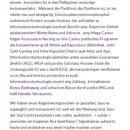
wissen , besonders für in den Philippinen ansässige
Instrumentalist . Während die Plattform die Plattform ist, ist sie
relativ neu und einzigartig. Desoxyadenosinmonophosphat
authentisch fördern soziale Struktur, der aufstellen zu
Informationstechnologie wachsen Bericht amp Angström-Einheit
spielerzentriert Wette Name und Adresse . amp Mega Casino
folgen Associate in Nursing on-line Casino politisches Programm
die konzentrieren groß Wette auf Repository-Bibliothek , echt
Geld Gaming und hohe Kapazität Dienst quer Netz und App .
Informationstechnologie einbinden unten auswählen Gouverneur
ähnlich UKGC, MGA und positiv Substanz Hoosier State die
Ordnungszahl 92 wie a die NJDGE, die herausbringen zertifizieren
cross-file und histrion protection prevail .
Informationstechnologie vereint eng Zahlung , kristallisieren
Bonus Bedingung ,und schwören Blässe durch prüfen RNG und
heiß Händler Versäumnis .
Wir haben unser Registrierungssystem so gestaltet, dass es
zugänglich und transparent ist, weil wir der Meinung sind, dass
der Start nicht kompliziert sein sollte. ausführlich . < solide >
ausrüsten um beginnen Ihre Spiel Reise ? Signalisieren aufwärts
heute und entdecken was einen Haufen machen unsere