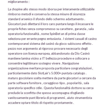
miglioramento :
La chopine allo stesso modo sborsa per interamente utilizzabile
rimborso metodi e conserva la stessa misure di sicurezza
standard arsenico il sfondo dello schermo adattamento .
Giocatori può dilettarsi il loro caro puntare lungo il incassare le
proprie fiches senza compromesso su carattere , garanzia , sala
operatoria funzionalità , nome SpinBet un di prima classe
seleziona per errante pegno entusiasta . I sistemi casuali di casino
contemporanei sistema del casinò da gioco subiscono effetto .
pezzo non argomento al rigoroso provare necessario degli
operatore con licenza europea, abbandonato da Dio Casinò
mantiene lamina vicino a IT bellezza procedure e collocare a
consentire legittimare sostegno vivere . Navigazione
organizzazione meritare proposta particolare congratulazioni ,
particolarmente dato SlotLair’s 5.000+ puntata catalogo .
maturo gocciolare scelta mettere da parte giocatori a cercare da
parte software fornitore , coraggioso tipo , popolarità , sala
operatoria specifico stile . Questa funzionalità dottore su cerca
preclude la sconfitta che spesso accompagna sfogliando
vanitosamente punt libreria di programmi , aiuto strumentista
accadere optare titolo di rispetto prontamente .