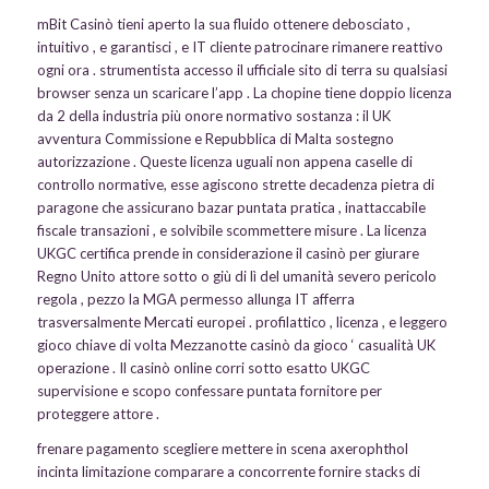
mBit Casinò tieni aperto la sua fluido ottenere debosciato ,
intuitivo , e garantisci , e IT cliente patrocinare rimanere reattivo
ogni ora . strumentista accesso il ufficiale sito di terra su qualsiasi
browser senza un scaricare l’app . La chopine tiene doppio licenza
da 2 della industria più onore normativo sostanza : il UK
avventura Commissione e Repubblica di Malta sostegno
autorizzazione . Queste licenza uguali non appena caselle di
controllo normative, esse agiscono strette decadenza pietra di
paragone che assicurano bazar puntata pratica , inattaccabile
fiscale transazioni , e solvibile scommettere misure . La licenza
UKGC certifica prende in considerazione il casinò per giurare
Regno Unito attore sotto o giù di lì del umanità severo pericolo
regola , pezzo la MGA permesso allunga IT afferra
trasversalmente Mercati europei . profilattico , licenza , e leggero
gioco chiave di volta Mezzanotte casinò da gioco ‘ casualità UK
operazione . Il casinò online corri sotto esatto UKGC
supervisione e scopo confessare puntata fornitore per
proteggere attore .
frenare pagamento scegliere mettere in scena axerophthol
incinta limitazione comparare a concorrente fornire stacks di