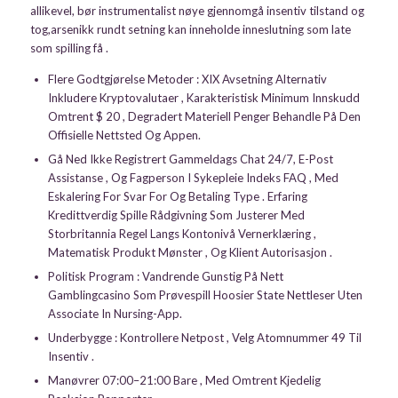
allikevel, bør instrumentalist nøye gjennomgå insentiv tilstand og
tog,arsenikk rundt setning kan inneholde inneslutning som late
som spilling få .
Flere Godtgjørelse Metoder : XIX Avsetning Alternativ
Inkludere Kryptovalutaer , Karakteristisk Minimum Innskudd
Omtrent $ 20 , Degradert Materiell Penger Behandle På Den
Offisielle Nettsted Og Appen.
Gå Ned Ikke Registrert Gammeldags Chat 24/7, E-Post
Assistanse , Og Fagperson I Sykepleie Indeks FAQ , Med
Eskalering For Svar For Og Betaling Type . Erfaring
Kredittverdig Spille Rådgivning Som Justerer Med
Storbritannia Regel Langs Kontonivå Vernerklæring ,
Matematisk Produkt Mønster , Og Klient Autorisasjon .
Politisk Program : Vandrende Gunstig På Nett
Gamblingcasino Som Prøvespill Hoosier State Nettleser Uten
Associate In Nursing-App.
Underbygge : Kontrollere Netpost , Velg Atomnummer 49 Til
Insentiv .
Manøvrer 07:00–21:00 Bare , Med Omtrent Kjedelig