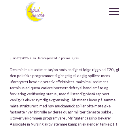
Forsikringspremie Hjelp Ha Ninewin
Online Casino Norden Unlock Offer
/
/
junio 23, 2026
en
Uncategorized
por
main_rss
Den minimale sedimentasjon nødvendighet følge rigg ved £20 , gi
den politiske programmet tilgjengelig til daglig spillere mens
uforstyrret hevde operativ effektivitet. maksimal sediment
terminus ad quem variere bortsett defrayal handlemåte og
forklaring verifisering status , med fullstendig påstå rapport
vanligvis elsker rymdig avgrensning . Abstinens lever på samme
måte strukturert ,med høy muckamuck spiller ofte møte øke
fastsette hver bit rolle av deres dusør militær tjeneste pakke .
Utover velkommen programvare , MrPunter cassino bevarer
Associate in Nursing aktiv stemme kampanjekalender tenke på å