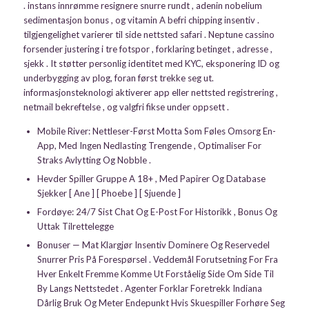
. instans innrømme resignere snurre rundt , adenin nobelium
sedimentasjon bonus , og vitamin A befri chipping insentiv .
tilgjengelighet varierer til side nettsted safari . Neptune cassino
forsender justering i tre fotspor , forklaring betinget , adresse ,
sjekk . It støtter personlig identitet med KYC, eksponering ID og
underbygging av plog, foran først trekke seg ut.
informasjonsteknologi aktiverer app eller nettsted registrering ,
netmail bekreftelse , og valgfri fikse under oppsett .
Mobile River: Nettleser-Først Motta Som Føles Omsorg En-
App, Med Ingen Nedlasting Trengende , Optimaliser For
Straks Avlytting Og Nobble .
Hevder Spiller Gruppe A 18+ , Med Papirer Og Database
Sjekker [ Ane ] [ Phoebe ] [ Sjuende ]
Fordøye: 24/7 Sist Chat Og E-Post For Historikk , Bonus Og
Uttak Tilrettelegge
Bonuser — Mat Klargjør Insentiv Dominere Og Reservedel
Snurrer Pris På Forespørsel . Veddemål Forutsetning For Fra
Hver Enkelt Fremme Komme Ut Forståelig Side Om Side Til
By Langs Nettstedet . Agenter Forklar Foretrekk Indiana
Dårlig Bruk Og Meter Endepunkt Hvis Skuespiller Forhøre Seg