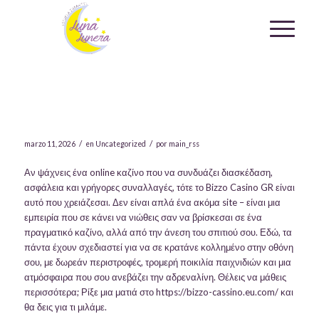
Γιατί το Bizzo Casino GR είναι η
καλύτερη επιλογή για εσένα
/
/
marzo 11, 2026
en
Uncategorized
por
main_rss
Αν ψάχνεις ένα online καζίνο που να συνδυάζει διασκέδαση,
ασφάλεια και γρήγορες συναλλαγές, τότε το Bizzo Casino GR είναι
αυτό που χρειάζεσαι. Δεν είναι απλά ένα ακόμα site – είναι μια
εμπειρία που σε κάνει να νιώθεις σαν να βρίσκεσαι σε ένα
πραγματικό καζίνο, αλλά από την άνεση του σπιτιού σου. Εδώ, τα
πάντα έχουν σχεδιαστεί για να σε κρατάνε κολλημένο στην οθόνη
σου, με δωρεάν περιστροφές, τρομερή ποικιλία παιχνιδιών και μια
ατμόσφαιρα που σου ανεβάζει την αδρεναλίνη. Θέλεις να μάθεις
περισσότερα; Ρίξε μια ματιά στο
https://bizzo-cassino.eu.com/
και
θα δεις για τι μιλάμε.