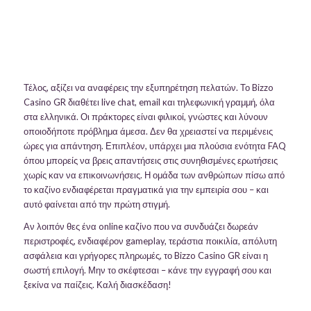
Υποστήριξη και
εξυπηρέτηση – πάντα εδώ
για εσένα
Τέλος, αξίζει να αναφέρεις την εξυπηρέτηση πελατών. Το Bizzo
Casino GR διαθέτει live chat, email και τηλεφωνική γραμμή, όλα
στα ελληνικά. Οι πράκτορες είναι φιλικοί, γνώστες και λύνουν
οποιοδήποτε πρόβλημα άμεσα. Δεν θα χρειαστεί να περιμένεις
ώρες για απάντηση. Επιπλέον, υπάρχει μια πλούσια ενότητα FAQ
όπου μπορείς να βρεις απαντήσεις στις συνηθισμένες ερωτήσεις
χωρίς καν να επικοινωνήσεις. Η ομάδα των ανθρώπων πίσω από
το καζίνο ενδιαφέρεται πραγματικά για την εμπειρία σου – και
αυτό φαίνεται από την πρώτη στιγμή.
Αν λοιπόν θες ένα online καζίνο που να συνδυάζει δωρεάν
περιστροφές, ενδιαφέρον gameplay, τεράστια ποικιλία, απόλυτη
ασφάλεια και γρήγορες πληρωμές, το Bizzo Casino GR είναι η
σωστή επιλογή. Μην το σκέφτεσαι – κάνε την εγγραφή σου και
ξεκίνα να παίζεις. Καλή διασκέδαση!