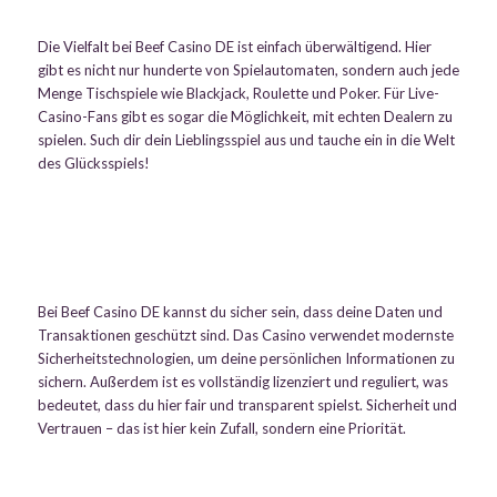
Spielen
Die Vielfalt bei Beef Casino DE ist einfach überwältigend. Hier
gibt es nicht nur hunderte von Spielautomaten, sondern auch jede
Menge Tischspiele wie Blackjack, Roulette und Poker. Für Live-
Casino-Fans gibt es sogar die Möglichkeit, mit echten Dealern zu
spielen. Such dir dein Lieblingsspiel aus und tauche ein in die Welt
des Glücksspiels!
Sicherheit steht an erster
Stelle
Bei Beef Casino DE kannst du sicher sein, dass deine Daten und
Transaktionen geschützt sind. Das Casino verwendet modernste
Sicherheitstechnologien, um deine persönlichen Informationen zu
sichern. Außerdem ist es vollständig lizenziert und reguliert, was
bedeutet, dass du hier fair und transparent spielst. Sicherheit und
Vertrauen – das ist hier kein Zufall, sondern eine Priorität.